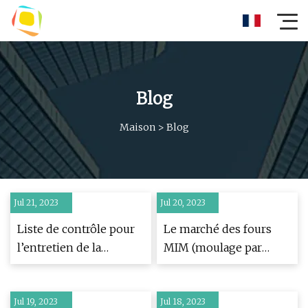
Blog
Maison
>
Blog
Jul 21, 2023
Jul 20, 2023
Liste de contrôle pour
Le marché des fours
l’entretien de la
MIM (moulage par
fournaise – et les
injection de métal)
avantages de le faire tôt
observe un fort
Jul 19, 2023
Jul 18, 2023
développement de