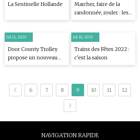
100 ans
La Sentinelle Hollande
Marcher, faire de la
randonnée, rouler : les
sentiers de Central Pa
s'agrandissent
Jul 11, 2023
Jul 10, 2023
Door County Trolley
Trains des Fêtes 2022 :
propose un nouveau
c'est la saison
«Murder & Mayhem
Tour»
6
7
8
9
10
11
12
NAVIGATION RAPIDE