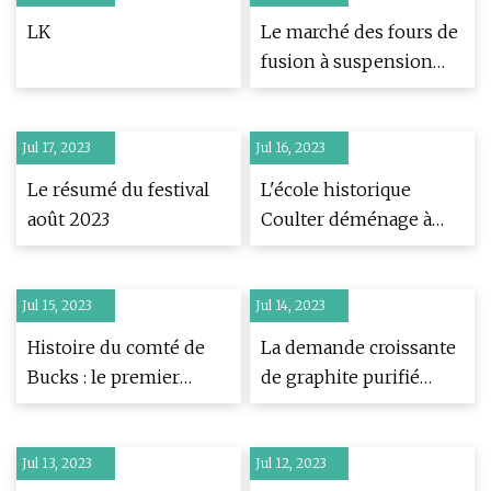
2023 à 2029
LK
Le marché des fours de
fusion à suspension
par induction sous vide
devrait connaître une
Jul 17, 2023
Jul 16, 2023
croissance rapide, pour
récolter des revenus en
Le résumé du festival
L'école historique
vrac, des applications et
août 2023
Coulter déménage à
des prévisions jusqu’en
East Broad Top Railroad
2029
Jul 15, 2023
Jul 14, 2023
Histoire du comté de
La demande croissante
Bucks : le premier
de graphite purifié
tramway de la ville
entraîne un besoin
traverse la rivière
élevé
Jul 13, 2023
Delaware il y a plus de
Jul 12, 2023